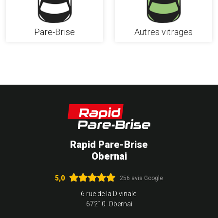
Pare-Brise
Autres vitrages
Rapid Pare-Brise
Obernai
5,0
256 avis Google
6 rue de la Divinale
67210 Obernai